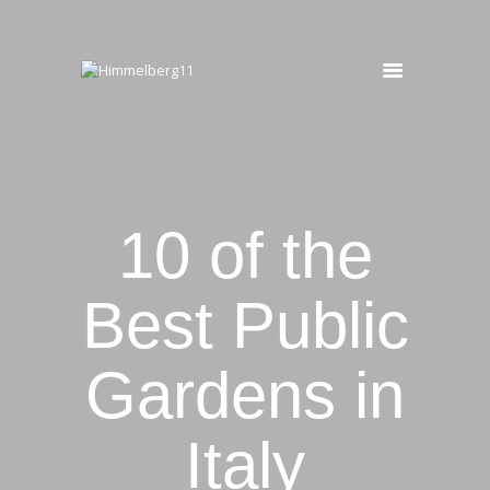
HIMMELBERG11
Ferienwohnung
START
OBERGESCHOSS
UNTERGESCHOSS
10 of the
BUCHEN
KONTAKT
Best Public
Gardens in
Italy