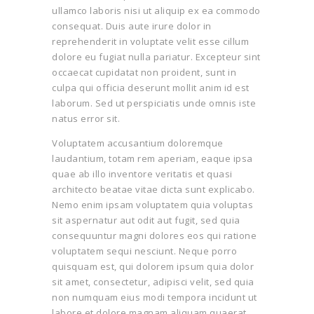
ullamco laboris nisi ut aliquip ex ea commodo
consequat. Duis aute irure dolor in
reprehenderit in voluptate velit esse cillum
dolore eu fugiat nulla pariatur. Excepteur sint
occaecat cupidatat non proident, sunt in
culpa qui officia deserunt mollit anim id est
laborum. Sed ut perspiciatis unde omnis iste
natus error sit.
Voluptatem accusantium doloremque
laudantium, totam rem aperiam, eaque ipsa
quae ab illo inventore veritatis et quasi
architecto beatae vitae dicta sunt explicabo.
Nemo enim ipsam voluptatem quia voluptas
sit aspernatur aut odit aut fugit, sed quia
consequuntur magni dolores eos qui ratione
voluptatem sequi nesciunt. Neque porro
quisquam est, qui dolorem ipsum quia dolor
sit amet, consectetur, adipisci velit, sed quia
non numquam eius modi tempora incidunt ut
labore et dolore magnam aliquam quaerat