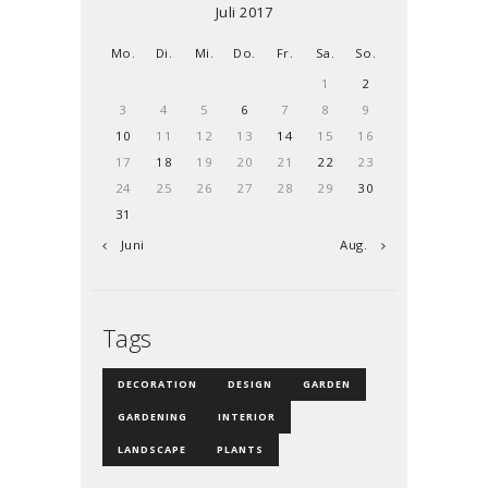
Juli 2017
Mo.
Di.
Mi.
Do.
Fr.
Sa.
So.
1
2
3
4
5
6
7
8
9
10
11
12
13
14
15
16
17
18
19
20
21
22
23
24
25
26
27
28
29
30
31
« Juni
Aug. »
Tags
DECORATION
DESIGN
GARDEN
GARDENING
INTERIOR
LANDSCAPE
PLANTS