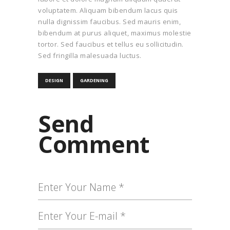
voluptatem. Aliquam bibendum lacus quis
nulla dignissim faucibus. Sed mauris enim,
bibendum at purus aliquet, maximus molestie
tortor. Sed faucibus et tellus eu sollicitudin.
Sed fringilla malesuada luctus.
DESIGN
GARDENING
Send
Comment