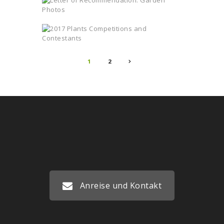
Beitragsnavigation
>
PAGE
1
PAGE
2
Anreise und Kontakt