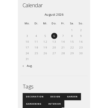
Calendar
August 2026
Mo.
Di.
Mi.
Do.
Fr.
Sa.
So.
1
2
3
4
5
6
7
8
9
10
11
12
13
14
15
16
17
18
19
20
21
22
23
24
25
26
27
28
29
30
31
« Aug.
Tags
DECORATION
DESIGN
GARDEN
GARDENING
INTERIOR