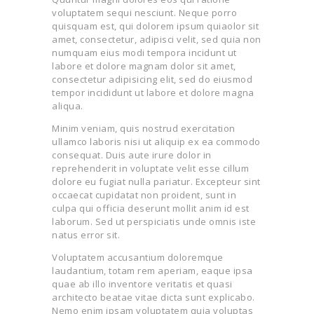
voluptatem sequi nesciunt. Neque porro
quisquam est, qui dolorem ipsum quiaolor sit
amet, consectetur, adipisci velit, sed quia non
numquam eius modi tempora incidunt ut
labore et dolore magnam dolor sit amet,
consectetur adipisicing elit, sed do eiusmod
tempor incididunt ut labore et dolore magna
aliqua.
Minim veniam, quis nostrud exercitation
ullamco laboris nisi ut aliquip ex ea commodo
consequat. Duis aute irure dolor in
reprehenderit in voluptate velit esse cillum
dolore eu fugiat nulla pariatur. Excepteur sint
occaecat cupidatat non proident, sunt in
culpa qui officia deserunt mollit anim id est
laborum. Sed ut perspiciatis unde omnis iste
natus error sit.
Voluptatem accusantium doloremque
laudantium, totam rem aperiam, eaque ipsa
quae ab illo inventore veritatis et quasi
architecto beatae vitae dicta sunt explicabo.
Nemo enim ipsam voluptatem quia voluptas