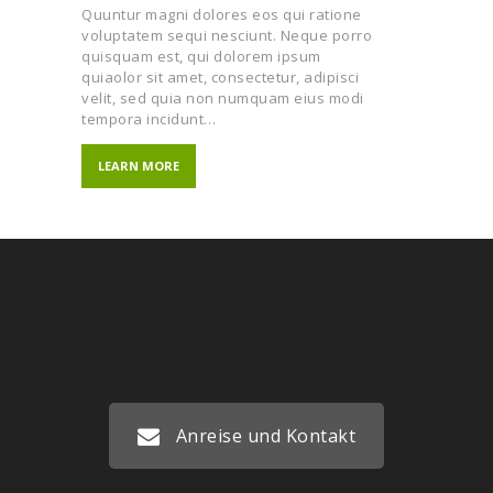
Quuntur magni dolores eos qui ratione
voluptatem sequi nesciunt. Neque porro
quisquam est, qui dolorem ipsum
quiaolor sit amet, consectetur, adipisci
velit, sed quia non numquam eius modi
tempora incidunt…
LEARN MORE
Anreise und Kontakt