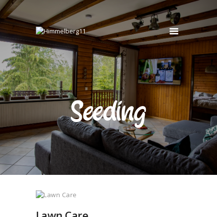
HIMMELBERG11
Ferienwohnung
START
OBERGESCHOSS
UNTERGESCHOSS
Seeding
BUCHEN
KONTAKT
Lawn Care