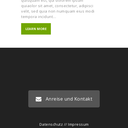
quisquam est, qui dolorem ipsum
quiaolor sit amet, consectetur, adipisci
velit, sed quia non numquam eius modi
tempora incidunt…
LEARN MORE
Anreise und Kontakt
Datenschutz
//
Impressum