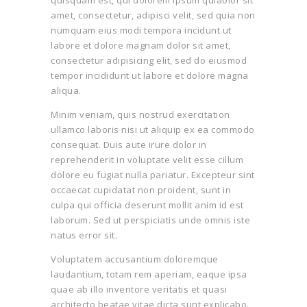
quisquam est, qui dolorem ipsum quiaolor sit
amet, consectetur, adipisci velit, sed quia non
numquam eius modi tempora incidunt ut
labore et dolore magnam dolor sit amet,
consectetur adipisicing elit, sed do eiusmod
tempor incididunt ut labore et dolore magna
aliqua.
Minim veniam, quis nostrud exercitation
ullamco laboris nisi ut aliquip ex ea commodo
consequat. Duis aute irure dolor in
reprehenderit in voluptate velit esse cillum
dolore eu fugiat nulla pariatur. Excepteur sint
occaecat cupidatat non proident, sunt in
culpa qui officia deserunt mollit anim id est
laborum. Sed ut perspiciatis unde omnis iste
natus error sit.
Voluptatem accusantium doloremque
laudantium, totam rem aperiam, eaque ipsa
quae ab illo inventore veritatis et quasi
architecto beatae vitae dicta sunt explicabo.