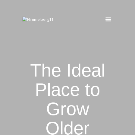
HIMMELBERG11
Ferienwohnung
START
OBERGESCHOSS
UNTERGESCHOSS
The Ideal
BUCHEN
KONTAKT
Place to
Grow
Older