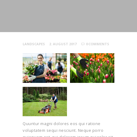
LANDSCAPES
2. AUGUST 2017
0
COMMENTS
Quuntur magni dolores eos qui ratione
voluptatem sequi nesciunt. Neque porro