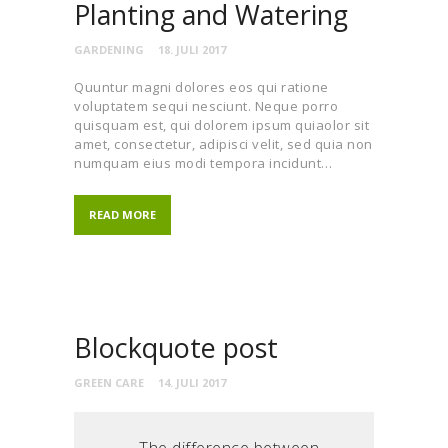
Planting and Watering
GARDENING
18. JULI 2017
Quuntur magni dolores eos qui ratione
voluptatem sequi nesciunt. Neque porro
quisquam est, qui dolorem ipsum quiaolor sit
amet, consectetur, adipisci velit, sed quia non
numquam eius modi tempora incidunt…
READ MORE
Blockquote post
GREEN CARE
14. JULI 2017
The difference between