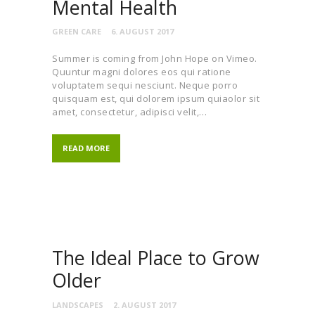
Mental Health
GREEN CARE
6. AUGUST 2017
Summer is coming from John Hope on Vimeo.
Quuntur magni dolores eos qui ratione
voluptatem sequi nesciunt. Neque porro
quisquam est, qui dolorem ipsum quiaolor sit
amet, consectetur, adipisci velit,…
READ MORE
The Ideal Place to Grow
Older
LANDSCAPES
2. AUGUST 2017