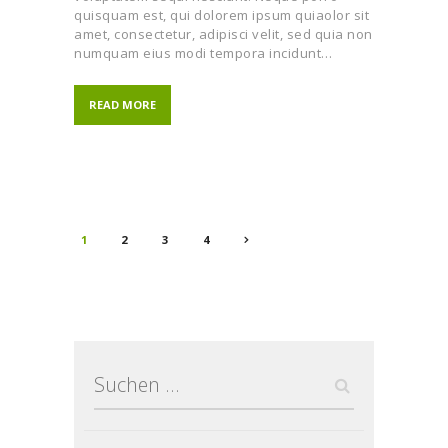
quisquam est, qui dolorem ipsum quiaolor sit
amet, consectetur, adipisci velit, sed quia non
numquam eius modi tempora incidunt…
READ MORE
Beitragsnavigati
PAGE
1
PAGE
2
>
PAGE
3
PAGE
4
Suchen
nach: